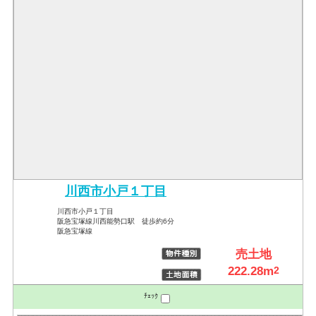
川西市小戸１丁目
川西市小戸１丁目
阪急宝塚線川西能勢口駅 徒歩約6分
阪急宝塚線
売土地
222.28m
2
ﾁｪｯｸ