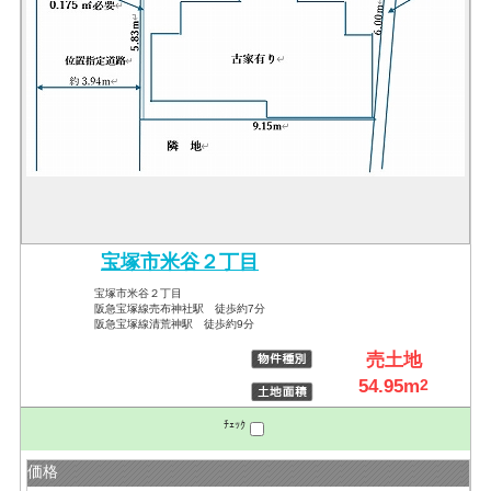
宝塚市米谷２丁目
宝塚市米谷２丁目
阪急宝塚線売布神社駅 徒歩約7分
阪急宝塚線清荒神駅 徒歩約9分
売土地
54.95m
2
ﾁｪｯｸ
価格