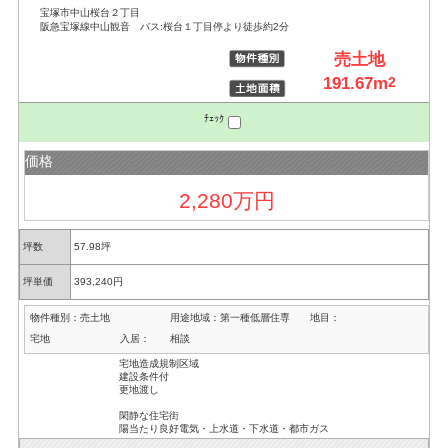
宝塚市中山桜台２丁目
阪急宝塚線中山観音 バス:桜台１丁目停より徒歩約2分
売土地
191.67m
2
ﾁｪｯｸ
価格
2,280万円
坪数
57.98坪
坪単価
393,240円
物件種別：
売土地
用途地域：
第一種低層住専
地目：
宅地
入居：
相談
宅地造成規制区域
建設条件付
更地渡し
閑静な住宅街
陽当たり良好電気・上水道・下水道・都市ガス