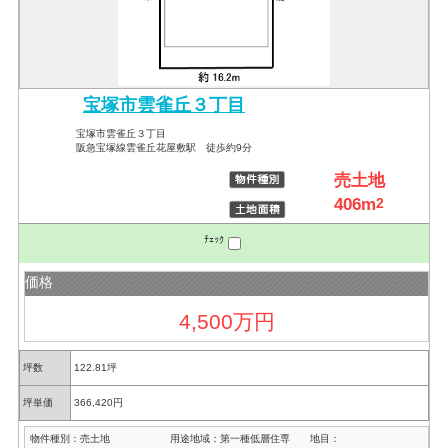
宝塚市雲雀丘３丁目
宝塚市雲雀丘３丁目
阪急宝塚線雲雀丘花屋敷駅 徒歩約9分
売土地
406m
2
ﾁｪｯｸ
価格
4,500万円
坪数
122.81坪
坪単価
366,420円
物件種別：
売土地
用途地域：
第一種低層住専
地目：