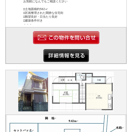
お気軽になんでもご相談ください
□土地面積約582㎡
□区画整理された閑静な住宅街
□眺望良好・日当たり良好
□建築条件付き
・・・