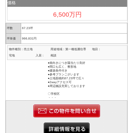
価格
6,500万円
坪数
67.23坪
坪単価
966,831円
物件種別：
売土地
用途地域：
第一種低層住専
地目：
宅地
入居：
相談
●南向きにつき陽当たり良好
●間口も広く、整形地
●建築条件付き
●参考プランございます
●土地面積約67.23坪で広々
●2wayアクセス可
●周辺施設充実しております
〇学校区
・・・