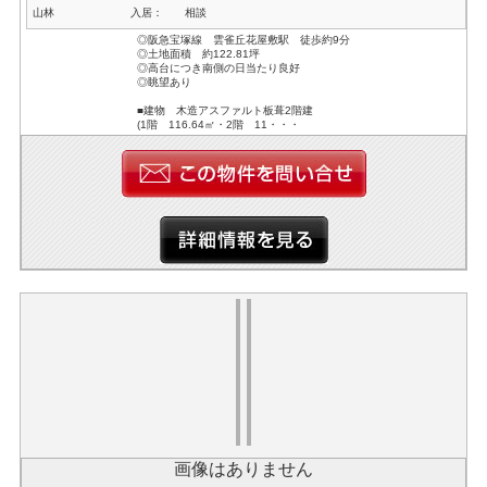
山林
入居：
相談
◎阪急宝塚線 雲雀丘花屋敷駅 徒歩約9分
◎土地面積 約122.81坪
◎高台につき南側の日当たり良好
◎眺望あり
■建物 木造アスファルト板葺2階建
(1階 116.64㎡・2階 11・・・
画像はありません