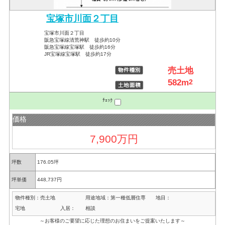
宝塚市川面２丁目
宝塚市川面２丁目
阪急宝塚線清荒神駅 徒歩約10分
阪急宝塚線宝塚駅 徒歩約16分
JR宝塚線宝塚駅 徒歩約17分
売土地
582m
2
ﾁｪｯｸ
価格
7,900万円
坪数
176.05坪
坪単価
448,737円
物件種別：
売土地
用途地域：
第一種低層住専
地目：
宅地
入居：
相談
～お客様のご要望に応じた理想のお住まいをご提案いたします～