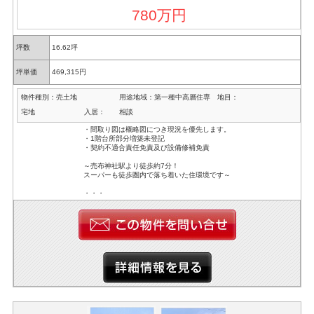
780万円
坪数
16.62坪
坪単価
469,315円
物件種別：
売土地
用途地域：
第一種中高層住専
地目：
宅地
入居：
相談
・間取り図は概略図につき現況を優先します。
・1階台所部分増築未登記
・契約不適合責任免責及び設備修補免責
～売布神社駅より徒歩約7分！
スーパーも徒歩圏内で落ち着いた住環境です～
・・・